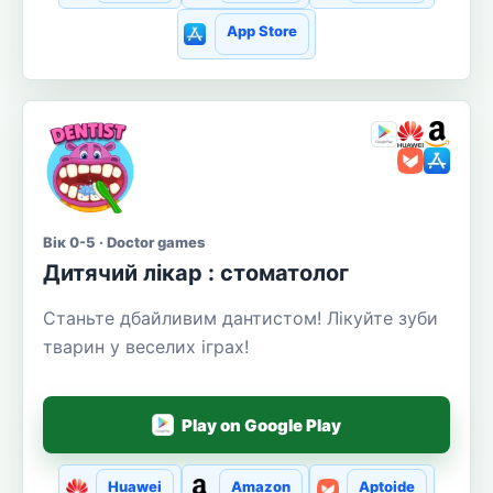
App Store
Вік 0-5 · Doctor games
Дитячий лікар : стоматолог
Станьте дбайливим дантистом! Лікуйте зуби
тварин у веселих іграх!
Play on Google Play
Huawei
Amazon
Aptoide