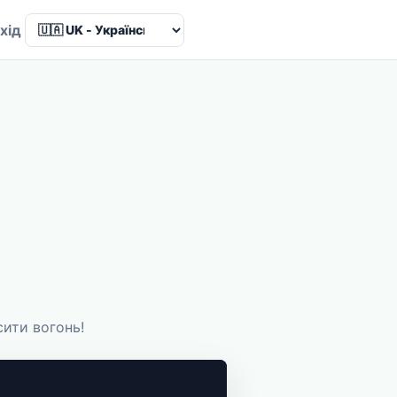
Language
хід
ити вогонь!