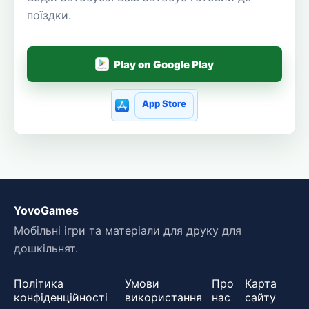
поїздки.
Play on Google Play
App Store
YovoGames
Мобільні ігри та матеріали для друку для
дошкільнят.
Політика
Умови
Про
Карта
конфіденційності
використання
нас
сайту