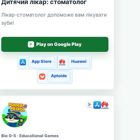
Дитячий лікар: стоматолог
Лікар-стоматолог допоможе вам лікувати
зуби!
Play on Google Play
App Store
Huawei
Aptoide
Вік 0-5 · Educational Games