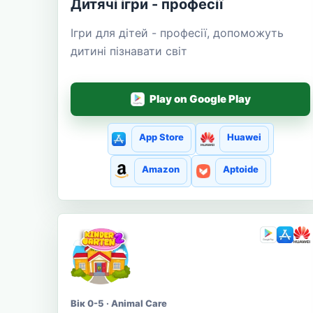
Дитячі ігри - професії
Ігри для дітей - професії, допоможуть
дитині пізнавати світ
Play on Google Play
App Store
Huawei
Amazon
Aptoide
Вік 0-5 · Animal Care