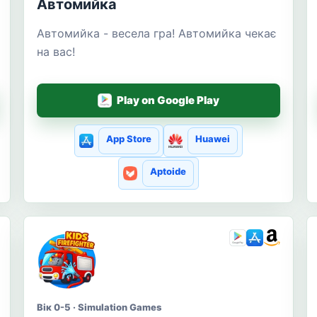
Автомийка
Автомийка - весела гра! Автомийка чекає
на вас!
Play on Google Play
App Store
Huawei
Aptoide
Вік 0-5 · Simulation Games