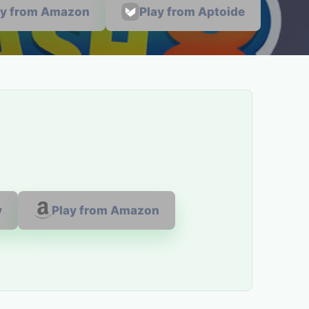
ay from Amazon
Play from Aptoide
y
Play from Amazon