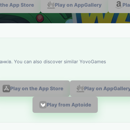
 the App Store
Play on AppGallery
Pl
анків. You can also discover similar YovoGames
Play on the App Store
Play on AppGaller
Play from Aptoide