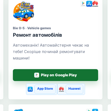
Вік 0-5 · Vehicle games
Ремонт автомобілів
Автомеханік! Автомайстерня чекає на
тебе! Скоріше починай ремонтувати
машини!
Play on Google Play
App Store
Huawei