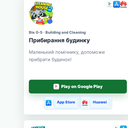
Вік 0-5 · Building and Cleaning
Прибирання будинку
Маленький помічнику, допоможи
прибрати будинок!
Play on Google Play
App Store
Huawei