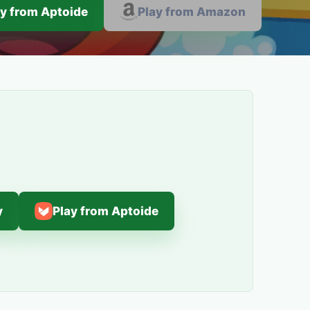
ay from Aptoide
Play from Amazon
y
Play from Aptoide