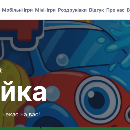
Мобільні ігри
Міні-ігри
Роздруківки
Відгук
Про нас
В
R
йка
 чекає на вас!