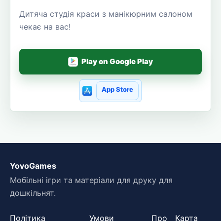
Дитяча студія краси з манікюрним салоном
чекає на вас!
Play on Google Play
App Store
YovoGames
Мобільні ігри та матеріали для друку для
дошкільнят.
Політика
Умови
Про
Карта