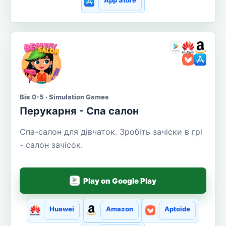
App Store
Вік 0-5 · Simulation Games
Перукарня - Спа салон
Спа-салон для дівчаток. Зробіть зачіски в грі
- салон зачісок.
Play on Google Play
Huawei
Amazon
Aptoide