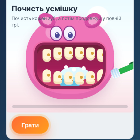
Почисть усмішку
Почисть кожен зуб, а потім продовжуй у повній
грі.
Грати