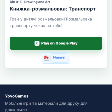
Вік 0-5 · Drawing and Art
Книжка-розмальовка: Транспорт
Грай у дитячі розмальовки! Розмальовка
транспорту чекає на тебе!
Play on Google Play
Huawei
YovoGames
Мобільні ігри та матеріали для друку для
дошкільнят.