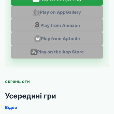
Play on AppGallery
Play from Amazon
Play from Aptoide
Play on the App Store
СКРИНШОТИ
Усередині гри
Відео