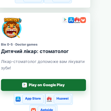
Вік 0-5 · Doctor games
Дитячий лікар: стоматолог
Лікар-стоматолог допоможе вам лікувати
зуби!
Play on Google Play
App Store
Huawei
Aptoide