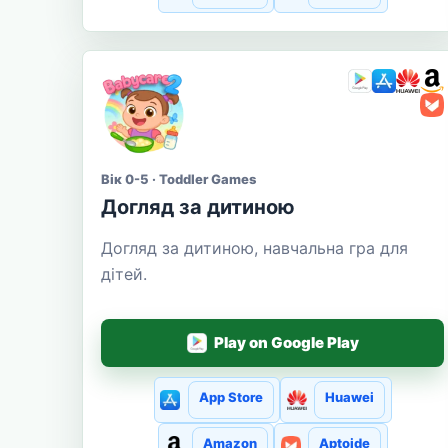
Вік 0-5 · Toddler Games
Догляд за дитиною
Догляд за дитиною, навчальна гра для
дітей.
Play on Google Play
App Store
Huawei
Amazon
Aptoide