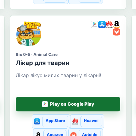
Вік 0-5 · Animal Care
Лікар для тварин
Лікар лікує милих тварин у лікарні!
Play on Google Play
App Store
Huawei
Amazon
Aptoide