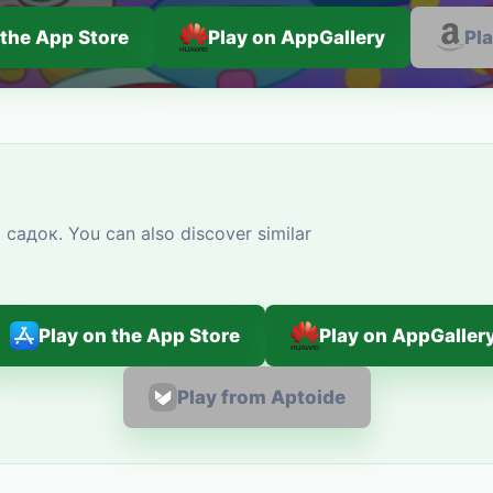
 the App Store
Play on AppGallery
Pl
садок. You can also discover similar
Play on the App Store
Play on AppGaller
Play from Aptoide