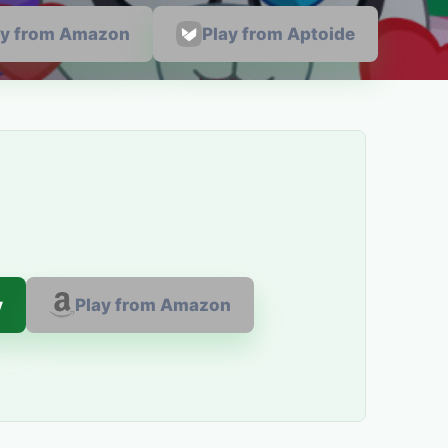
ay from Amazon
Play from Aptoide
y
Play from Amazon