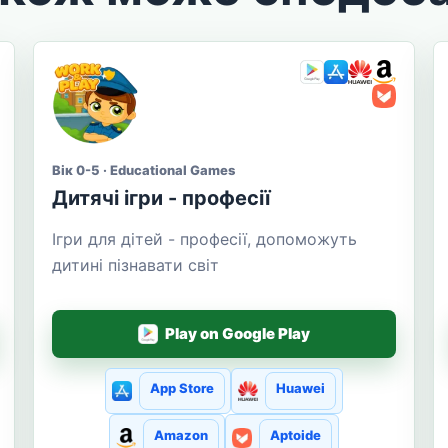
Вік 0-5 · Educational Games
Дитячі ігри - професії
Ігри для дітей - професії, допоможуть
дитині пізнавати світ
Play on Google Play
App Store
Huawei
Amazon
Aptoide