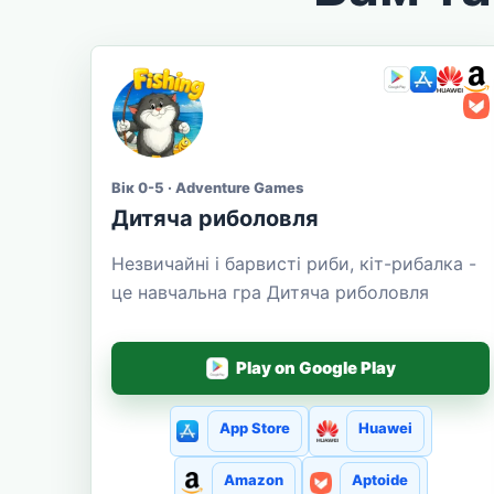
Вік 0-5 · Adventure Games
Дитяча риболовля
Незвичайні і барвисті риби, кіт-рибалка -
це навчальна гра Дитяча риболовля
Play on Google Play
App Store
Huawei
Amazon
Aptoide