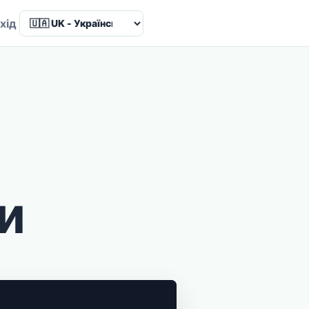
Language
хід
и