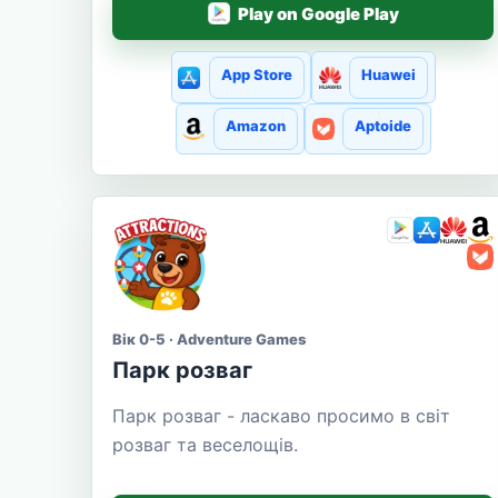
Play on Google Play
App Store
Huawei
Amazon
Aptoide
Вік 0-5 · Adventure Games
Парк розваг
Парк розваг - ласкаво просимо в світ
розваг та веселощів.