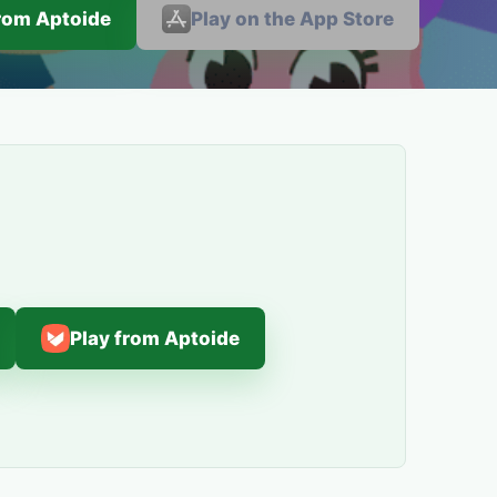
from Aptoide
Play on the App Store
Play from Aptoide