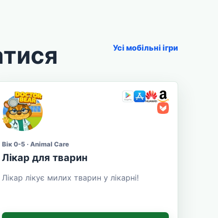
атися
Усі мобільні ігри
Вік 0-5 · Animal Care
Лікар для тварин
Лікар лікує милих тварин у лікарні!