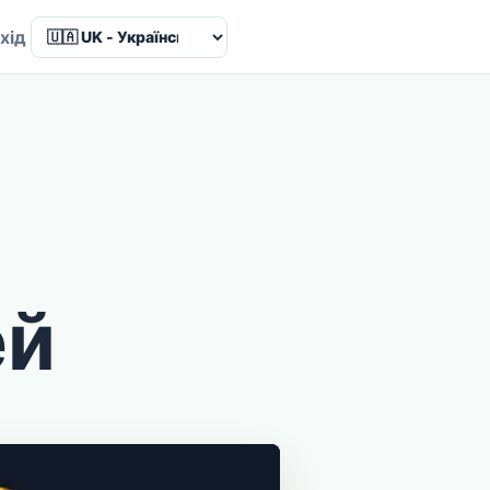
Language
хід
ей