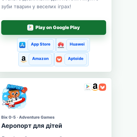
зуби тварин у веселих іграх!
Play on Google Play
App Store
Huawei
Amazon
Aptoide
Вік 0-5 · Adventure Games
Аеропорт для дітей