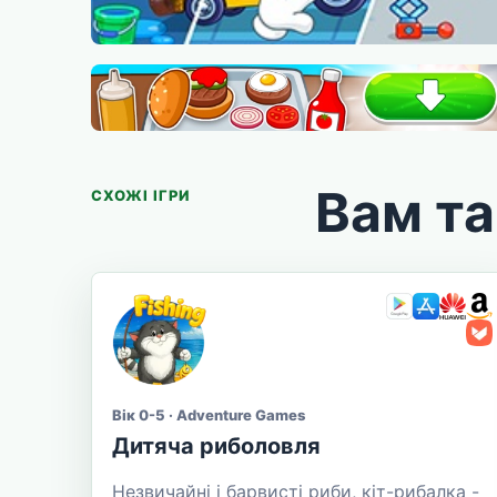
Вам т
СХОЖІ ІГРИ
Вік 0-5 · Adventure Games
Дитяча риболовля
Незвичайні і барвисті риби, кіт-рибалка -