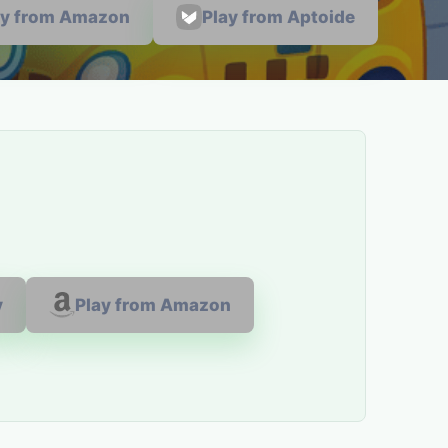
ay from Amazon
Play from Aptoide
y
Play from Amazon