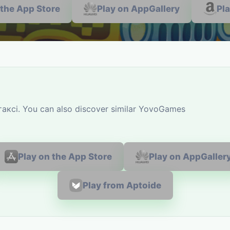
 the App Store
Play on AppGallery
Pl
таксі. You can also discover similar YovoGames
Play on the App Store
Play on AppGaller
Play from Aptoide