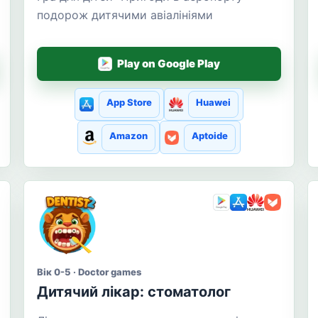
подорож дитячими авіалініями
Play on Google Play
App Store
Huawei
Amazon
Aptoide
Вік 0-5 · Doctor games
Дитячий лікар: стоматолог