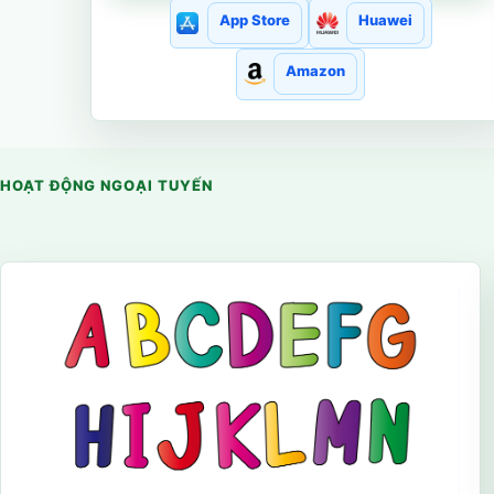
App Store
Huawei
Amazon
HOẠT ĐỘNG NGOẠI TUYẾN