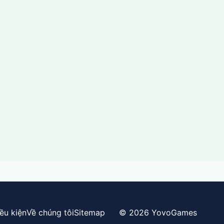
ều kiện
Về chúng tôi
Sitemap
© 2026 YovoGames