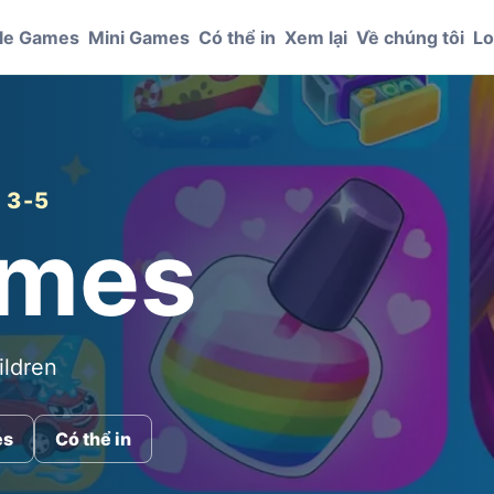
le Games
Mini Games
Có thể in
Xem lại
Về chúng tôi
Lo
 3-5
ames
ildren
es
Có thể in