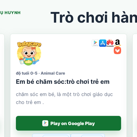
Trò chơi hà
HỤ HUYNH
độ tuổi 0-5 · Animal Care
Em bé chăm sóc:trò chơi trẻ em
chăm sóc em bé, là một trò chơi giáo dục
cho trẻ em .
Play on Google Play