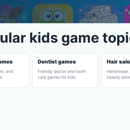
ular kids game top
games
Dentist games
Hair sal
int, and
Friendly doctor and tooth
Hairdresser,
s.
care games for kids.
beauty salo