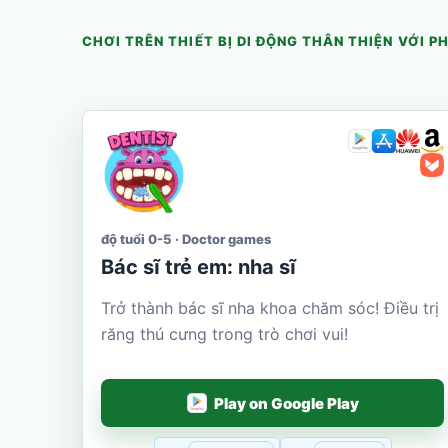
CHƠI TRÊN THIẾT BỊ DI ĐỘNG THÂN THIỆN VỚI P
độ tuổi 0-5 · Doctor games
Bác sĩ trẻ em: nha sĩ
Trở thành bác sĩ nha khoa chăm sóc! Điều trị
răng thú cưng trong trò chơi vui!
Play on Google Play