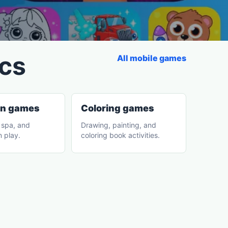
ics
All mobile games
on games
Coloring games
 spa, and
Drawing, painting, and
n play.
coloring book activities.