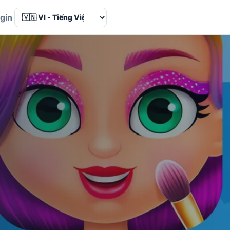
Language
gin