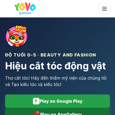
ĐỘ TUỔI 0-5 · BEAUTY AND FASHION
Hiệu cắt tóc động vật
Thợ cắt tóc! Hãy đến thẩm mỹ viện của chúng tôi
và Tạo kiểu tóc và kiểu tóc!
Play on Google Play
Play on AppGallery