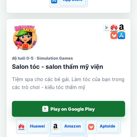
độ tuổi 0-5 · Simulation Games
Salon tóc - salon thẩm mỹ viện
Tiệm spa cho các bé gái. Làm tóc của bạn trong
các trò chơi - kiểu tóc thẩm mỹ
Play on Google Play
Huawei
Amazon
Aptoide