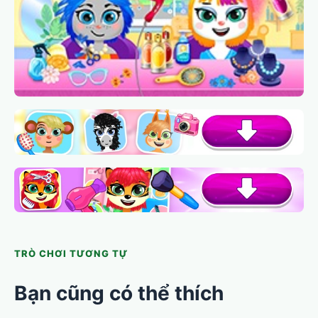
TRÒ CHƠI TƯƠNG TỰ
Bạn cũng có thể thích