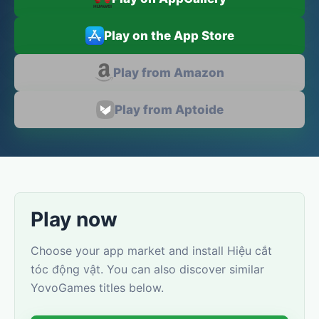
Play on the App Store
Play from Amazon
Play from Aptoide
Play now
Choose your app market and install Hiệu cắt
tóc động vật. You can also discover similar
YovoGames titles below.