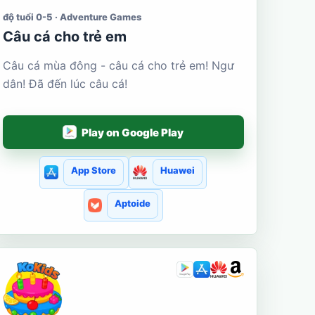
độ tuổi 0-5 · Adventure Games
Câu cá cho trẻ em
Câu cá mùa đông - câu cá cho trẻ em! Ngư
dân! Đã đến lúc câu cá!
Play on Google Play
App Store
Huawei
Aptoide