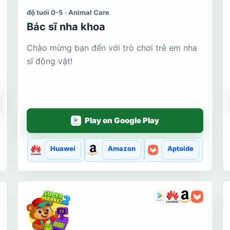
độ tuổi 0-5 · Animal Care
Bác sĩ nha khoa
Chào mừng bạn đến với trò chơi trẻ em nha
sĩ động vật!
Play on Google Play
Huawei
Amazon
Aptoide