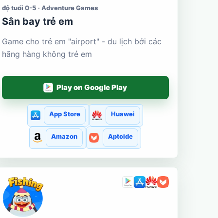
độ tuổi 0-5 · Adventure Games
Sân bay trẻ em
Game cho trẻ em "airport" - du lịch bởi các
hãng hàng không trẻ em
Play on Google Play
App Store
Huawei
Amazon
Aptoide