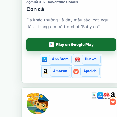
độ tuổi 0-5 · Adventure Games
Con cá
Cá khác thường và đầy màu sắc, cat-ngư
dân - trong em bé trò chơi "Baby cá"
Play on Google Play
App Store
Huawei
Amazon
Aptoide