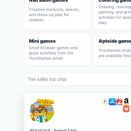
Nail salon games
Coloring gam
Drawing, coloring
Creative manicure, beauty,
painting, and pri
and dress-up play for
activities for quie
children.
play.
Mini games
Aptoide game
Small browser games and
YovoGames Androi
quick activities from the
are available thr
YovoGames world.
độ tuổi 0-5 · Animal Care