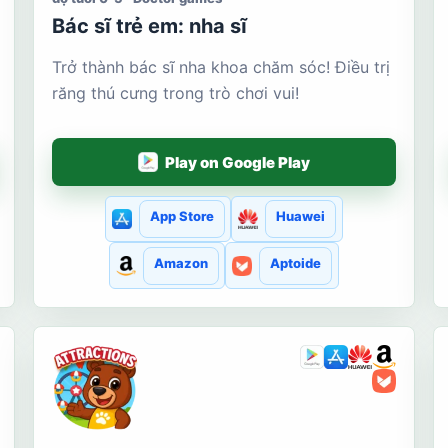
Bác sĩ trẻ em: nha sĩ
Trở thành bác sĩ nha khoa chăm sóc! Điều trị
răng thú cưng trong trò chơi vui!
Play on Google Play
App Store
Huawei
Amazon
Aptoide