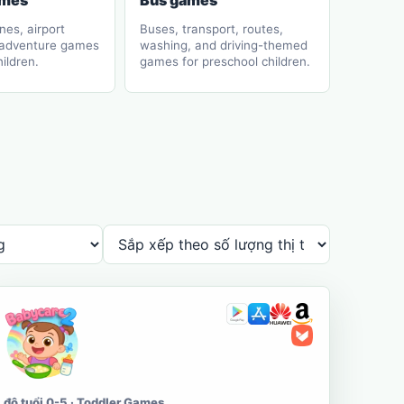
ames
Bus games
anes, airport
Buses, transport, routes,
 adventure games
washing, and driving-themed
hildren.
games for preschool children.
độ tuổi 0-5 · Toddler Games