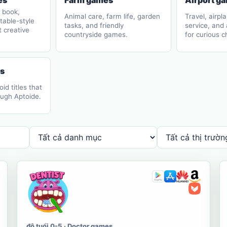
es
Farm games
Airport g
 book,
Animal care, farm life, garden
Travel, airpl
ntable-style
tasks, and friendly
service, and
t creative
countryside games.
for curious c
s
d titles that
ough Aptoide.
độ tuổi 0-5 · Doctor games