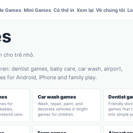
le Games
Mini Games
Có thể in
Xem lại
Về chúng tôi
Lo
es
h cho trẻ nhỏ.
en: dentist games, baby care, car wash, airport,
s for Android, iPhone and family play.
mes
Car wash games
Dentist g
mes for
Wash, repair, paint, and
Friendly doct
 babies,
decorate vehicles in bright
games that t
pretend care.
games for children.
into simple p