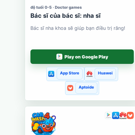
độ tuổi 0-5 · Doctor games
Bác sĩ của bác sĩ: nha sĩ
Bác sĩ nha khoa sẽ giúp bạn điều trị răng!
Play on Google Play
App Store
Huawei
Aptoide