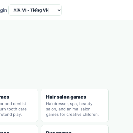
Language
gin
ames
Hair salon games
or and dentist
Hairdresser, spa, beauty
urn tooth care
salon, and animal salon
retend play.
games for creative children.