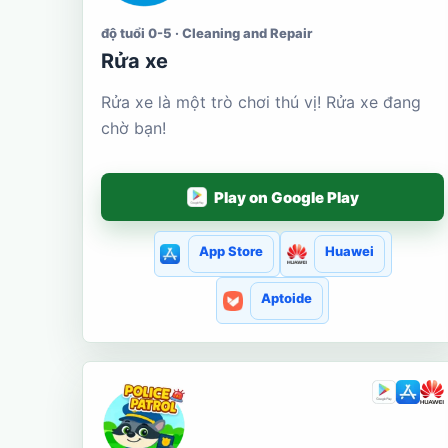
độ tuổi 0-5 · Cleaning and Repair
Rửa xe
Rửa xe là một trò chơi thú vị! Rửa xe đang
chờ bạn!
Play on Google Play
App Store
Huawei
Aptoide