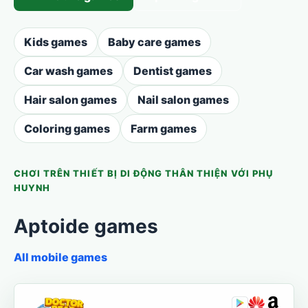
Kids games
Baby care games
Car wash games
Dentist games
Hair salon games
Nail salon games
Coloring games
Farm games
CHƠI TRÊN THIẾT BỊ DI ĐỘNG THÂN THIỆN VỚI PHỤ
HUYNH
Aptoide games
All mobile games