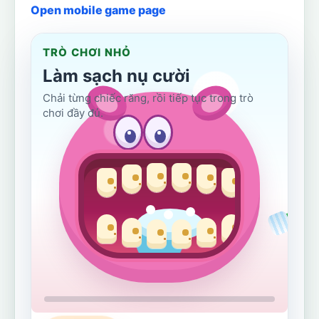
Open mobile game page
TRÒ CHƠI NHỎ
Làm sạch nụ cười
Chải từng chiếc răng, rồi tiếp tục trong trò
chơi đầy đủ.