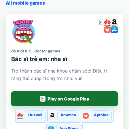
All mobile games
độ tuổi 0-5 · Doctor games
Bác sĩ trẻ em: nha sĩ
Trở thành bác sĩ nha khoa chăm sóc! Điều trị
răng thú cưng trong trò chơi vui!
Play on Google Play
Huawei
Amazon
Aptoide
App Store