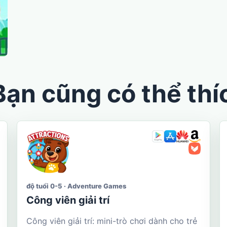
Bạn cũng có thể thí
độ tuổi 0-5 · Adventure Games
Công viên giải trí
Công viên giải trí: mini-trò chơi dành cho trẻ