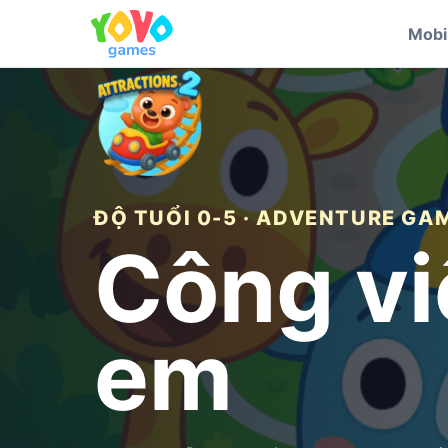
Mobi
ĐỘ TUỔI 0-5 · ADVENTURE GA
Công viê
em