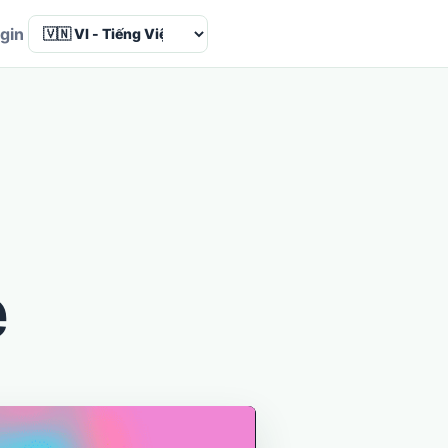
Language
gin
ẻ