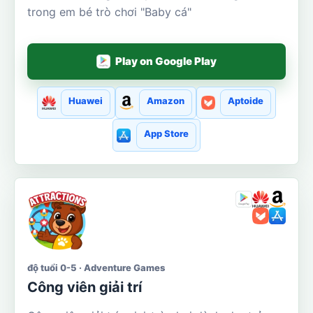
trong em bé trò chơi "Baby cá"
Play on Google Play
Huawei
Amazon
Aptoide
App Store
độ tuổi 0-5 · Adventure Games
Công viên giải trí