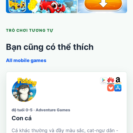
TRÒ CHƠI TƯƠNG TỰ
Bạn cũng có thể thích
All mobile games
độ tuổi 0-5 · Adventure Games
Con cá
Cá khác thường và đầy màu sắc, cat-ngư dân -