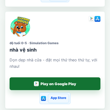
độ tuổi 0-5 · Simulation Games
nhà vệ sinh
Dọn dẹp nhà cửa - đặt mọi thứ theo thứ tự, với
nhau!
Play on Google Play
App Store