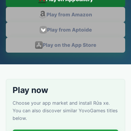
Play from Amazon
Play from Aptoide
Play on the App Store
Play now
Choose your app market and install Rửa xe.
You can also discover similar YovoGames titles
below.