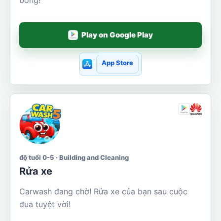
Play on Google Play
App Store
độ tuổi 0-5 · Building and Cleaning
Rửa xe
Carwash đang chờ! Rửa xe của bạn sau cuộc
đua tuyệt vời!