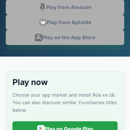
Play from Amazon
Play from Aptoide
Play on the App Store
Play now
Choose your app market and install Rửa xe tải.
You can also discover similar YovoGames titles
below.
Play on Google Play