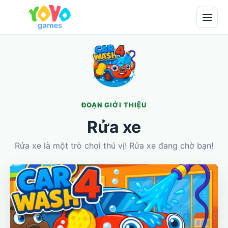
ĐOẠN GIỚI THIỆU
Rửa xe
Rửa xe là một trò chơi thú vị! Rửa xe đang chờ bạn!