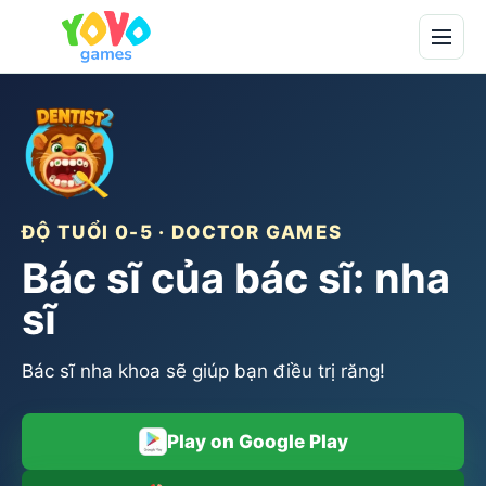
ĐỘ TUỔI 0-5 · DOCTOR GAMES
Bác sĩ của bác sĩ: nha
sĩ
Bác sĩ nha khoa sẽ giúp bạn điều trị răng!
Play on Google Play