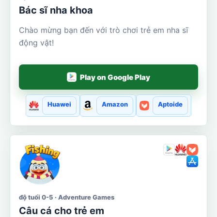
Bác sĩ nha khoa
Chào mừng bạn đến với trò chơi trẻ em nha sĩ
động vật!
Play on Google Play
Huawei
Amazon
Aptoide
độ tuổi 0-5 · Adventure Games
Câu cá cho trẻ em