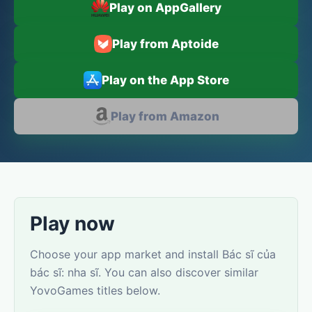
Play on AppGallery
Play from Aptoide
Play on the App Store
Play from Amazon
Play now
Choose your app market and install Bác sĩ của
bác sĩ: nha sĩ. You can also discover similar
YovoGames titles below.