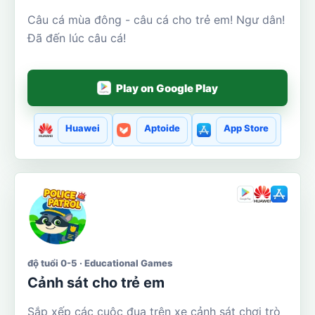
Câu cá mùa đông - câu cá cho trẻ em! Ngư dân!
Đã đến lúc câu cá!
Play on Google Play
Huawei
Aptoide
App Store
độ tuổi 0-5 · Educational Games
Cảnh sát cho trẻ em
Sắp xếp các cuộc đua trên xe cảnh sát chơi trò