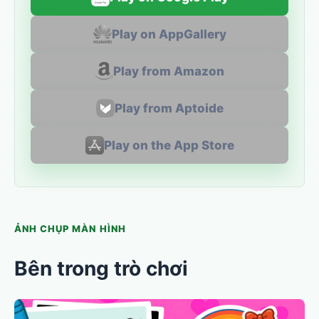
Play on AppGallery
Play from Amazon
Play from Aptoide
Play on the App Store
ẢNH CHỤP MÀN HÌNH
Bên trong trò chơi