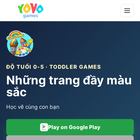
ĐỘ TUỔI 0-5 · TODDLER GAMES
Những trang đầy màu
sắc
Học vẽ cùng con bạn
Play on Google Play