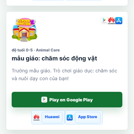
độ tuổi 0-5 · Animal Care
mẫu giáo: chăm sóc động vật
Trường mẫu giáo. Trò chơi giáo dục: chăm sóc
và nuôi dạy con của bạn!
Play on Google Play
Huawei
App Store