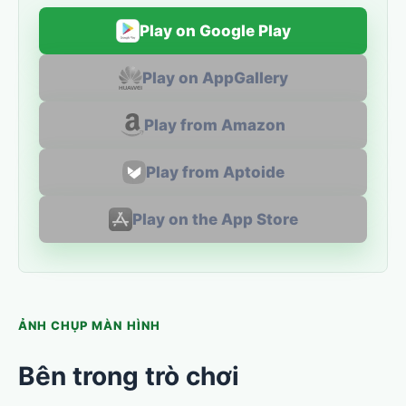
Play on Google Play
Play on AppGallery
Play from Amazon
Play from Aptoide
Play on the App Store
ẢNH CHỤP MÀN HÌNH
Bên trong trò chơi