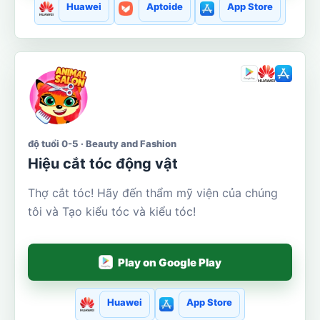
Huawei
Aptoide
App Store
độ tuổi 0-5 · Beauty and Fashion
Hiệu cắt tóc động vật
Thợ cắt tóc! Hãy đến thẩm mỹ viện của chúng
tôi và Tạo kiểu tóc và kiểu tóc!
Play on Google Play
Huawei
App Store