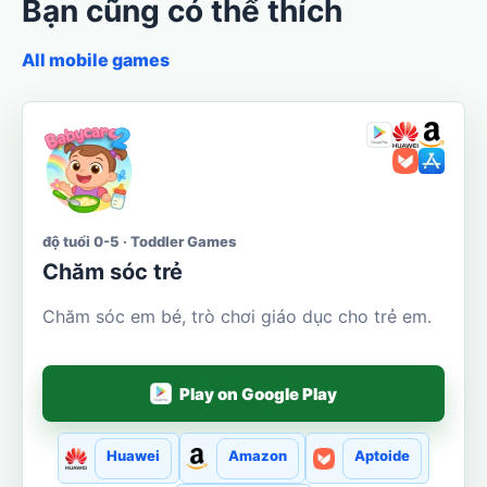
Bạn cũng có thể thích
All mobile games
độ tuổi 0-5 · Toddler Games
Chăm sóc trẻ
Chăm sóc em bé, trò chơi giáo dục cho trẻ em.
Play on Google Play
Huawei
Amazon
Aptoide