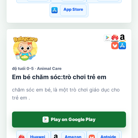
App Store
độ tuổi 0-5 · Animal Care
Em bé chăm sóc:trò chơi trẻ em
chăm sóc em bé, là một trò chơi giáo dục cho
trẻ em .
Play on Google Play
Huawei
Amazon
Aptoide