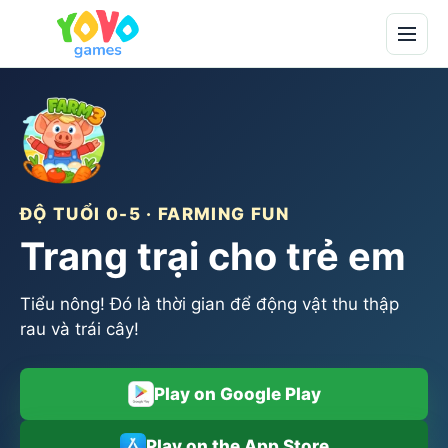
ĐỘ TUỔI 0-5 · FARMING FUN
Trang trại cho trẻ em
Tiểu nông! Đó là thời gian để động vật thu thập
rau và trái cây!
Play on Google Play
Play on the App Store