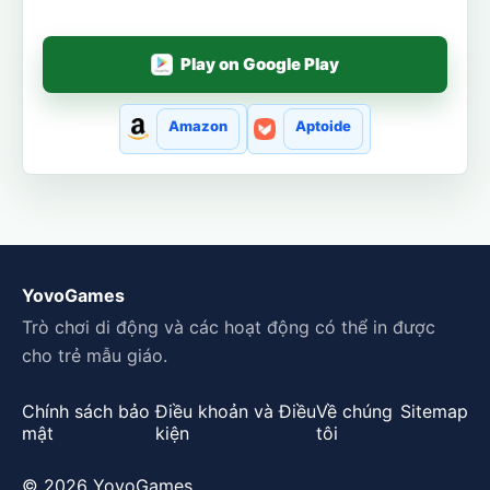
Play on Google Play
Amazon
Aptoide
YovoGames
Trò chơi di động và các hoạt động có thể in được
cho trẻ mẫu giáo.
Chính sách bảo
Điều khoản và Điều
Về chúng
Sitemap
mật
kiện
tôi
© 2026 YovoGames