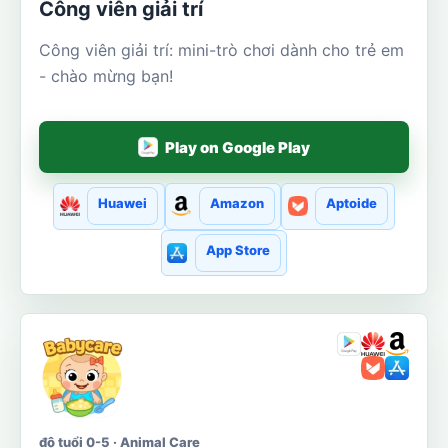
Công viên giải trí
Công viên giải trí: mini-trò chơi dành cho trẻ em
- chào mừng bạn!
Play on Google Play
Huawei
Amazon
Aptoide
App Store
độ tuổi 0-5 · Animal Care