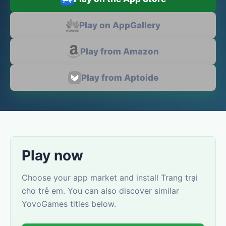
Play on AppGallery
Play from Amazon
Play from Aptoide
Play now
Choose your app market and install Trang trại
cho trẻ em. You can also discover similar
YovoGames titles below.