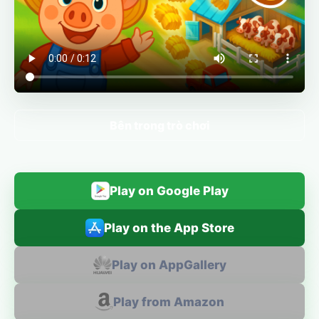
Bên trong trò chơi
Play on Google Play
Play on the App Store
Play on AppGallery
Play from Amazon