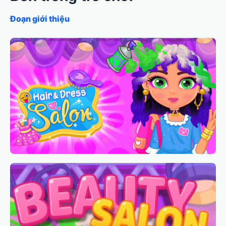
Đoạn giới thiệu