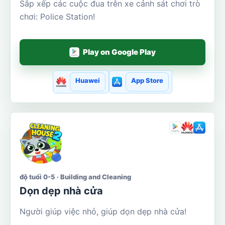
Sắp xếp các cuộc đua trên xe cảnh sát chơi trò
chơi: Police Station!
Play on Google Play
Huawei
App Store
độ tuổi 0-5 · Building and Cleaning
Dọn dẹp nhà cửa
Người giúp việc nhỏ, giúp dọn dẹp nhà cửa!