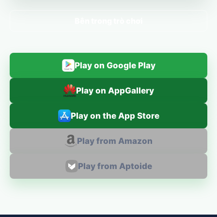
Bên trong trò chơi
Play on Google Play
Play on AppGallery
Play on the App Store
Play from Amazon
Play from Aptoide