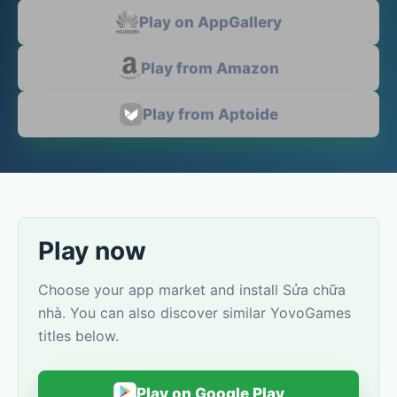
Play on AppGallery
Play from Amazon
Play from Aptoide
Play now
Choose your app market and install Sửa chữa
nhà. You can also discover similar YovoGames
titles below.
Play on Google Play