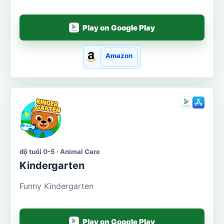
Play on Google Play
Amazon
độ tuổi 0-5 · Animal Care
Kindergarten
Funny Kindergarten
Play on Google Play