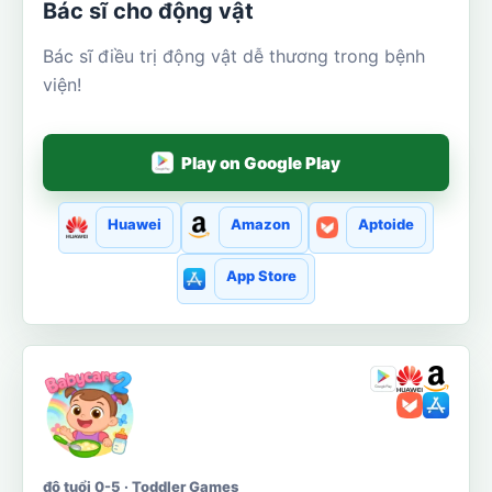
Bác sĩ cho động vật
Bác sĩ điều trị động vật dễ thương trong bệnh
viện!
Play on Google Play
Huawei
Amazon
Aptoide
App Store
độ tuổi 0-5 · Toddler Games