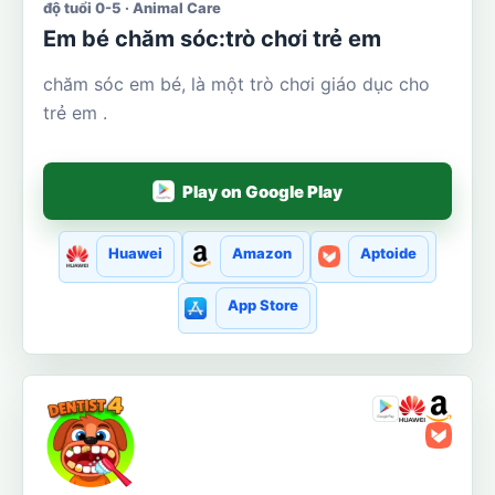
độ tuổi 0-5 · Animal Care
Em bé chăm sóc:trò chơi trẻ em
chăm sóc em bé, là một trò chơi giáo dục cho
trẻ em .
Play on Google Play
Huawei
Amazon
Aptoide
App Store