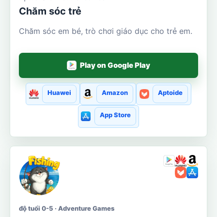
Chăm sóc trẻ
Chăm sóc em bé, trò chơi giáo dục cho trẻ em.
Play on Google Play
Huawei
Amazon
Aptoide
App Store
độ tuổi 0-5 · Adventure Games