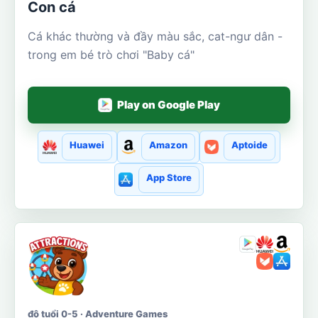
Con cá
Cá khác thường và đầy màu sắc, cat-ngư dân -
trong em bé trò chơi "Baby cá"
Play on Google Play
Huawei
Amazon
Aptoide
App Store
độ tuổi 0-5 · Adventure Games