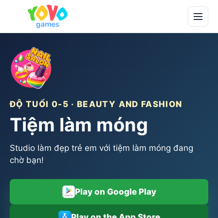
ĐỘ TUỔI 0-5 · BEAUTY AND FASHION
Tiệm làm móng
Studio làm đẹp trẻ em với tiệm làm móng đang
chờ bạn!
Play on Google Play
Play on the App Store