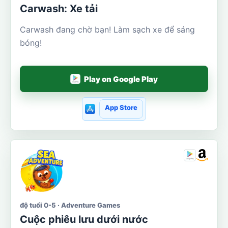
Carwash: Xe tải
Carwash đang chờ bạn! Làm sạch xe để sáng
bóng!
Play on Google Play
App Store
độ tuổi 0-5 · Adventure Games
Cuộc phiêu lưu dưới nước