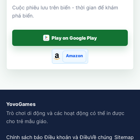
Cuộc phiêu lưu trên biển - thời gian để khám
phá biển.
Play on Google Play
Amazon
YovoGames
Trò chơi di động và các hoạt động có thể in được
cho trẻ mẫu giáo.
Chính sách bảo
Điều khoản và Điều
Về chúng
Sitemap