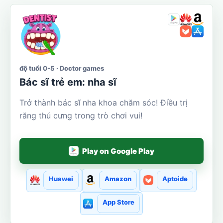
độ tuổi 0-5 · Doctor games
Bác sĩ trẻ em: nha sĩ
Trở thành bác sĩ nha khoa chăm sóc! Điều trị
răng thú cưng trong trò chơi vui!
Play on Google Play
Huawei
Amazon
Aptoide
App Store