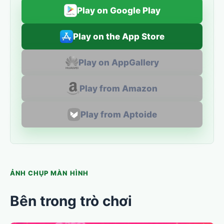
Play on Google Play
Play on the App Store
Play on AppGallery
Play from Amazon
Play from Aptoide
ẢNH CHỤP MÀN HÌNH
Bên trong trò chơi