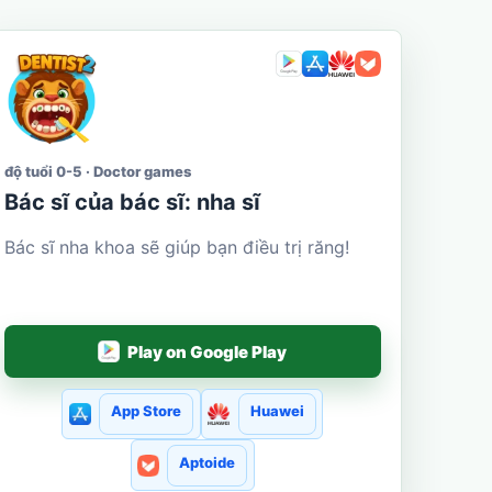
độ tuổi 0-5 · Doctor games
Bác sĩ của bác sĩ: nha sĩ
Bác sĩ nha khoa sẽ giúp bạn điều trị răng!
Play on Google Play
App Store
Huawei
Aptoide