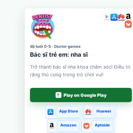
độ tuổi 0-5 · Doctor games
Bác sĩ trẻ em: nha sĩ
Trở thành bác sĩ nha khoa chăm sóc! Điều trị
răng thú cưng trong trò chơi vui!
Play on Google Play
App Store
Huawei
Amazon
Aptoide