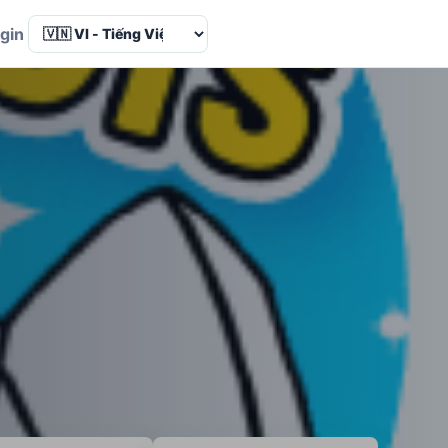
Language
gin