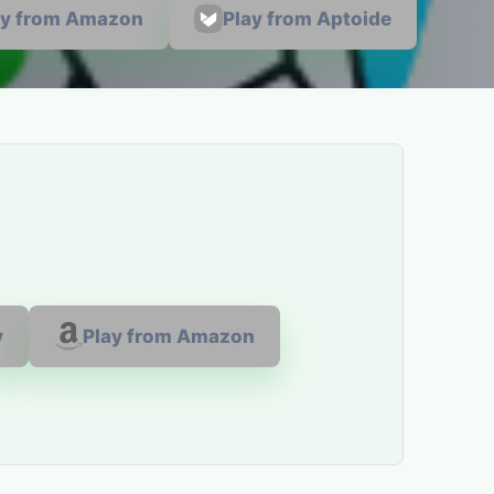
ay from Amazon
Play from Aptoide
y
Play from Amazon