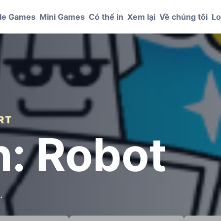
le Games
Mini Games
Có thể in
Xem lại
Về chúng tôi
Lo
RT
h: Robot
.