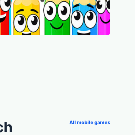
ch
All mobile games