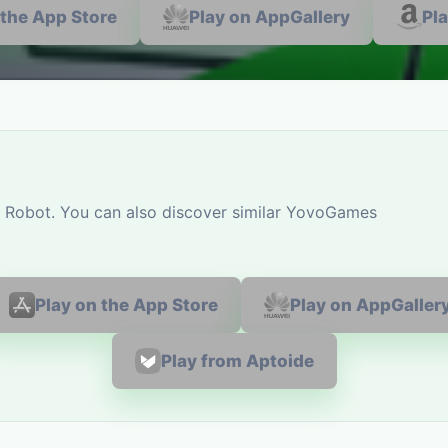
 the App Store
Play on AppGallery
Pl
: Robot. You can also discover similar YovoGames
Play on the App Store
Play on AppGaller
Play from Aptoide