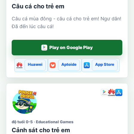
Câu cá cho trẻ em
Câu cá mùa đông - câu cá cho trẻ em! Ngư dân!
Đã đến lúc câu cá!
Play on Google Play
Huawei
Aptoide
App Store
độ tuổi 0-5 · Educational Games
Cảnh sát cho trẻ em