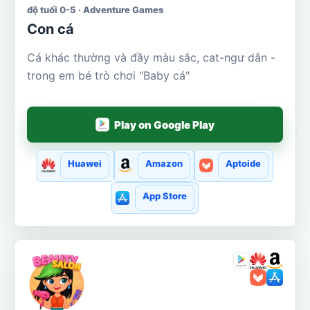
độ tuổi 0-5 · Adventure Games
Con cá
Cá khác thường và đầy màu sắc, cat-ngư dân -
trong em bé trò chơi "Baby cá"
Play on Google Play
Huawei
Amazon
Aptoide
App Store