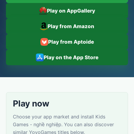
Play on AppGallery
Play from Amazon
Play from Aptoide
Play on the App Store
Play now
Choose your app market and install Kids
Games - nghề nghiệp. You can also discover
similar YovoGames titles below.