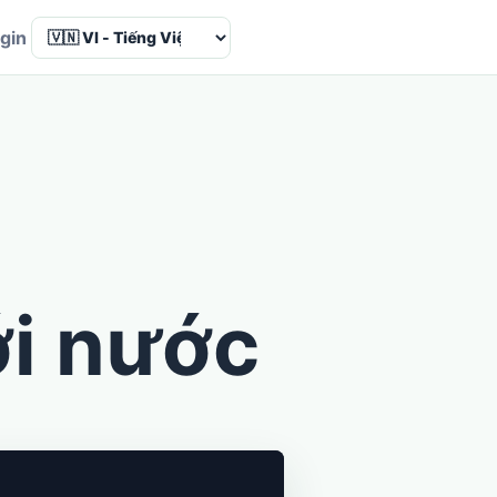
Language
gin
ới nước