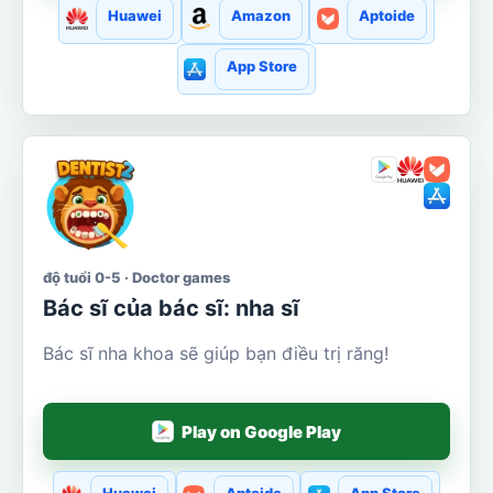
Huawei
Amazon
Aptoide
App Store
độ tuổi 0-5 · Doctor games
Bác sĩ của bác sĩ: nha sĩ
Bác sĩ nha khoa sẽ giúp bạn điều trị răng!
Play on Google Play