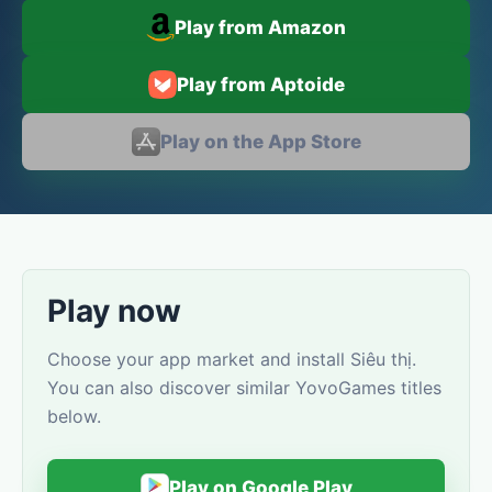
Play from Amazon
Play from Aptoide
Play on the App Store
Play now
Choose your app market and install Siêu thị.
You can also discover similar YovoGames titles
below.
Play on Google Play