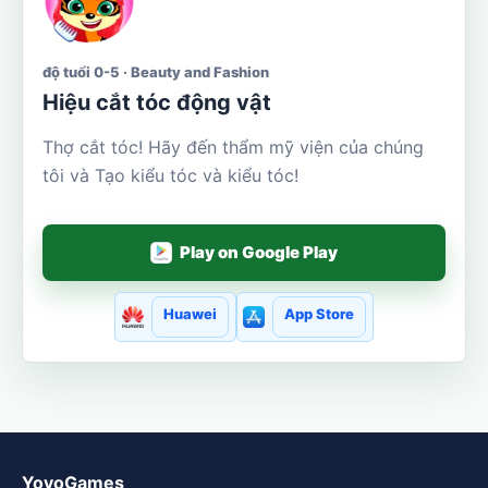
độ tuổi 0-5 · Beauty and Fashion
Hiệu cắt tóc động vật
Thợ cắt tóc! Hãy đến thẩm mỹ viện của chúng
tôi và Tạo kiểu tóc và kiểu tóc!
Play on Google Play
Huawei
App Store
YovoGames