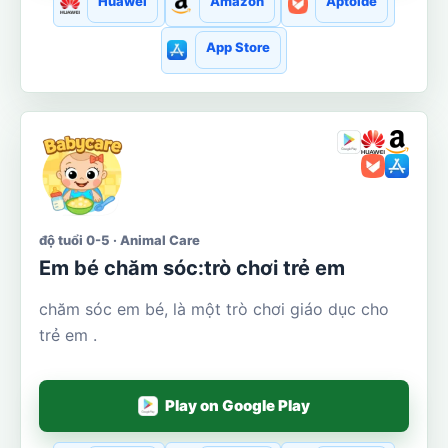
Huawei
Amazon
Aptoide
App Store
độ tuổi 0-5 · Animal Care
Em bé chăm sóc:trò chơi trẻ em
chăm sóc em bé, là một trò chơi giáo dục cho
trẻ em .
Play on Google Play