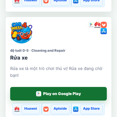
Huawei
Aptoide
App Store
độ tuổi 0-5 · Cleaning and Repair
Rửa xe
Rửa xe là một trò chơi thú vị! Rửa xe đang chờ
bạn!
Play on Google Play
Huawei
Aptoide
App Store