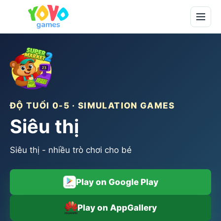
ĐỘ TUỔI 0-5 · SIMULATION GAMES
Siêu thị
Siêu thị - nhiều trò chơi cho bé
Play on Google Play
Play on AppGallery