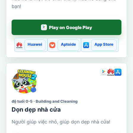
bạn!
Play on Google Play
Huawei
Aptoide
App Store
độ tuổi 0-5 · Building and Cleaning
Dọn dẹp nhà cửa
Người giúp việc nhỏ, giúp dọn dẹp nhà cửa!