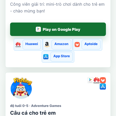
Công viên giải trí: mini-trò chơi dành cho trẻ em
- chào mừng bạn!
Play on Google Play
Huawei
Amazon
Aptoide
App Store
độ tuổi 0-5 · Adventure Games
Câu cá cho trẻ em