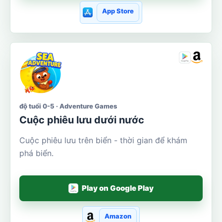
App Store
độ tuổi 0-5 · Adventure Games
Cuộc phiêu lưu dưới nước
Cuộc phiêu lưu trên biển - thời gian để khám
phá biển.
Play on Google Play
Amazon