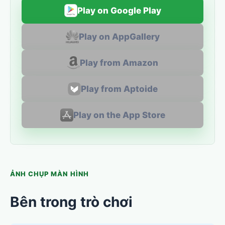
Play on Google Play
Play on AppGallery
Play from Amazon
Play from Aptoide
Play on the App Store
ẢNH CHỤP MÀN HÌNH
Bên trong trò chơi