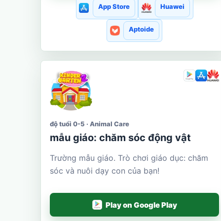
App Store
Huawei
Aptoide
độ tuổi 0-5 · Animal Care
mẫu giáo: chăm sóc động vật
Trường mẫu giáo. Trò chơi giáo dục: chăm
sóc và nuôi dạy con của bạn!
Play on Google Play