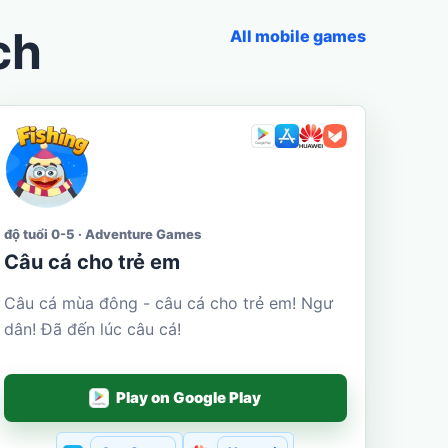
ch
All mobile games
độ tuổi 0-5 · Adventure Games
Câu cá cho trẻ em
Câu cá mùa đông - câu cá cho trẻ em! Ngư
dân! Đã đến lúc câu cá!
Play on Google Play