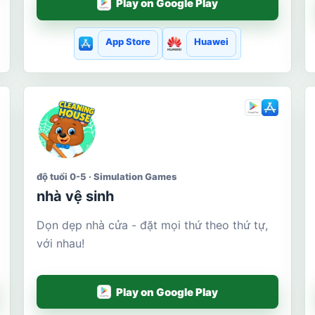
Play on Google Play
App Store
Huawei
độ tuổi 0-5 · Simulation Games
nhà vệ sinh
Dọn dẹp nhà cửa - đặt mọi thứ theo thứ tự,
với nhau!
Play on Google Play