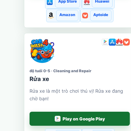
App Store
Huawei
Amazon
Aptoide
độ tuổi 0-5 · Cleaning and Repair
Rửa xe
Rửa xe là một trò chơi thú vị! Rửa xe đang
chờ bạn!
Play on Google Play