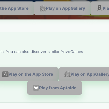
 the App Store
Play on AppGallery
Pl
sh. You can also discover similar YovoGames
Play on the App Store
Play on AppGaller
Play from Aptoide