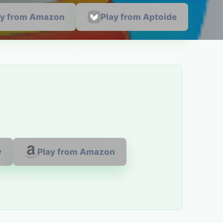
ay from Amazon
Play from Aptoide
y
Play from Amazon