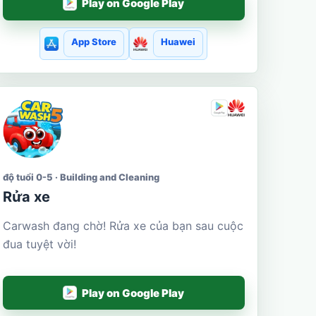
Play on Google Play
App Store
Huawei
độ tuổi 0-5 · Building and Cleaning
Rửa xe
Carwash đang chờ! Rửa xe của bạn sau cuộc
đua tuyệt vời!
Play on Google Play