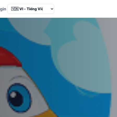
Language
gin