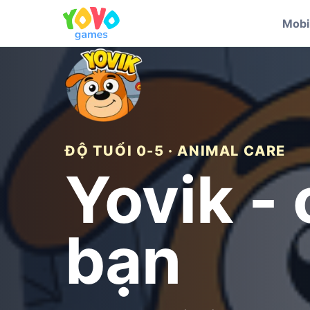
Mobi
ĐỘ TUỔI 0-5 · ANIMAL CARE
Yovik -
bạn