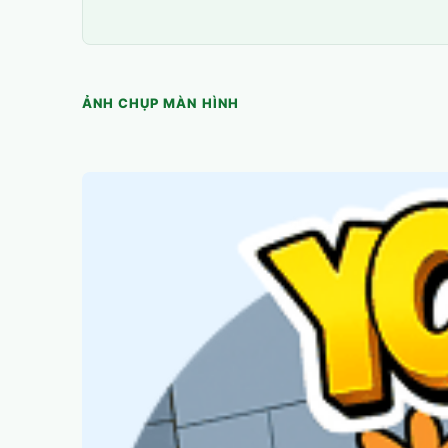
ẢNH CHỤP MÀN HÌNH