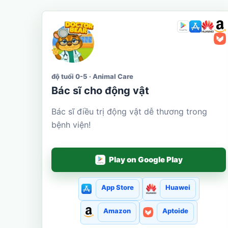
độ tuổi 0-5 · Animal Care
Bác sĩ cho động vật
Bác sĩ điều trị động vật dễ thương trong
bệnh viện!
Play on Google Play
App Store
Huawei
Amazon
Aptoide