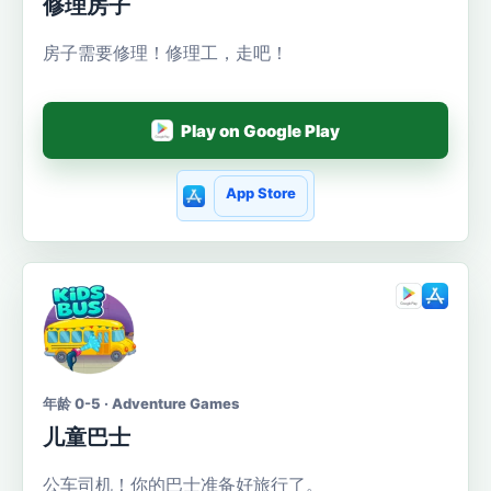
修理房子
房子需要修理！修理工，走吧！
Play on Google Play
App Store
年龄 0-5 · Adventure Games
儿童巴士
公车司机！你的巴士准备好旅行了。