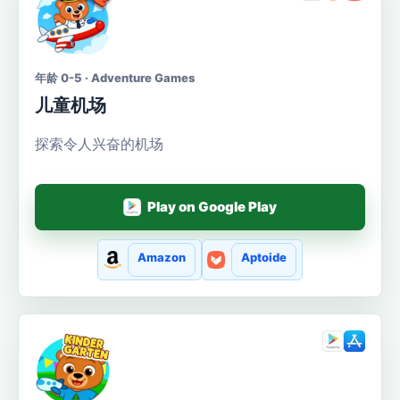
年龄 0-5 · Adventure Games
儿童机场
探索令人兴奋的机场
Play on Google Play
Amazon
Aptoide