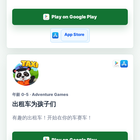
Play on Google Play
App Store
年龄 0-5 · Adventure Games
出租车为孩子们
有趣的出租车！开始在你的车赛车！
Play on Google Play