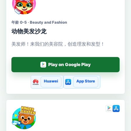
年龄 0-5 · Beauty and Fashion
动物美发沙龙
美发师！来我们的美容院，创造理发和发型！
Play on Google Play
Huawei
App Store