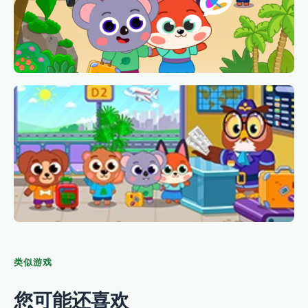
类似游戏
您可能还喜欢