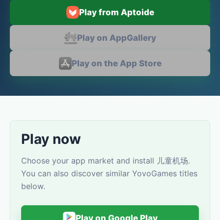
Play from Aptoide
Play on AppGallery
Play on the App Store
Play now
Choose your app market and install 儿童机场.
You can also discover similar YovoGames titles
below.
Play on Google Play