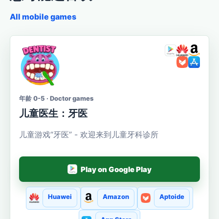
All mobile games
年龄 0-5 · Doctor games
儿童医生：牙医
儿童游戏“牙医” - 欢迎来到儿童牙科诊所
Play on Google Play
Huawei
Amazon
Aptoide