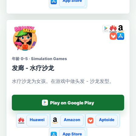
App Store
年龄 0-5 · Simulation Games
发廊 - 水疗沙龙
水疗沙龙为女孩。在游戏中做头发 - 沙龙发型。
Play on Google Play
Huawei
Amazon
Aptoide
App Store