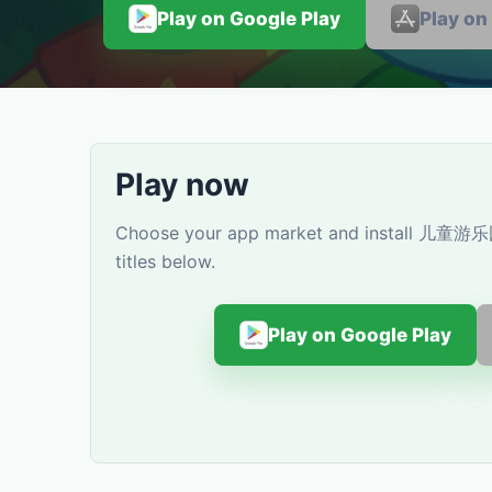
Play on Google Play
Play on
Play now
Choose your app market and install 儿童游乐园
titles below.
Play on Google Play