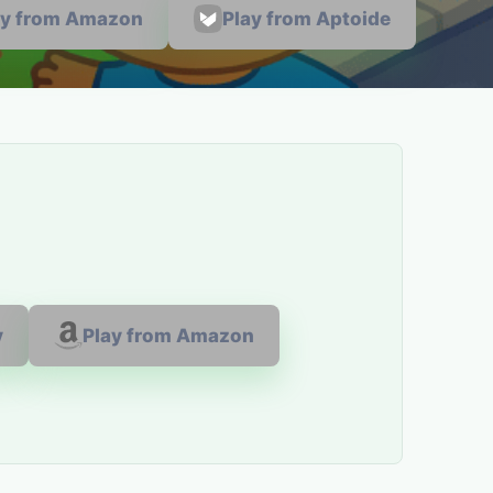
ay from Amazon
Play from Aptoide
y
Play from Amazon