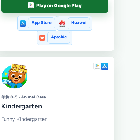
Play on Google Play
App Store
Huawei
Aptoide
年龄 0-5 · Animal Care
Kindergarten
Funny Kindergarten