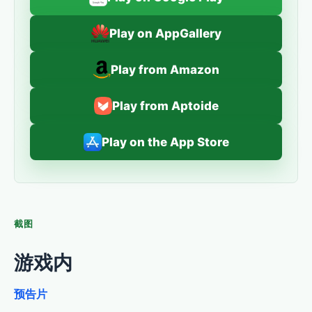
Play on AppGallery
Play from Amazon
Play from Aptoide
Play on the App Store
截图
游戏内
预告片