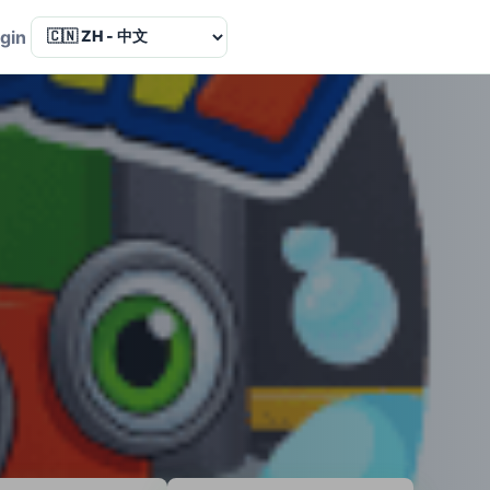
Language
gin