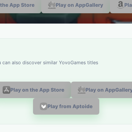
 the App Store
Play on AppGallery
Pl
can also discover similar YovoGames titles
Play on the App Store
Play on AppGaller
Play from Aptoide