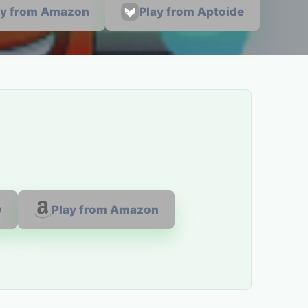
ay from Amazon
Play from Aptoide
y
Play from Amazon