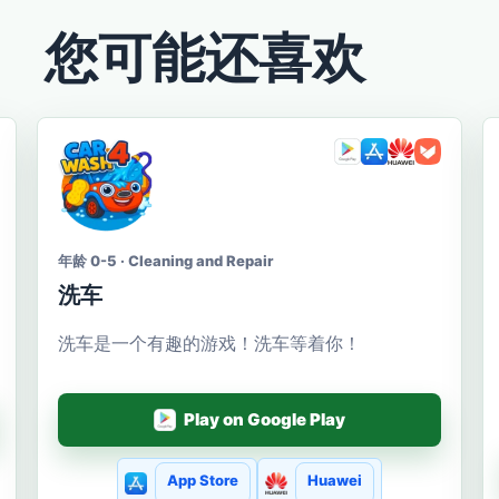
您可能还喜欢
年龄 0-5 · Cleaning and Repair
洗车
洗车是一个有趣的游戏！洗车等着你！
Play on Google Play
App Store
Huawei