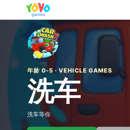
年龄 0-5 · VEHICLE GAMES
洗车
洗车等你