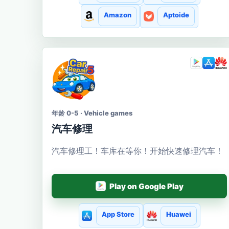
Amazon
Aptoide
年龄 0-5 · Vehicle games
汽车修理
汽车修理工！车库在等你！开始快速修理汽车！
Play on Google Play
App Store
Huawei