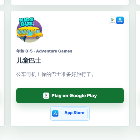
年龄 0-5 · Adventure Games
儿童巴士
公车司机！你的巴士准备好旅行了。
Play on Google Play
App Store