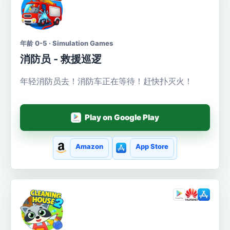
年龄 0-5 · Simulation Games
消防员 - 救援巡逻
年轻消防员去！消防车正在等待！赶快扑灭火！
Play on Google Play
Amazon
App Store