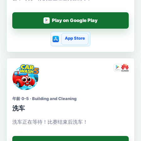
Play on Google Play
App Store
年龄 0-5 · Building and Cleaning
洗车
洗车正在等待！比赛结束后洗车！