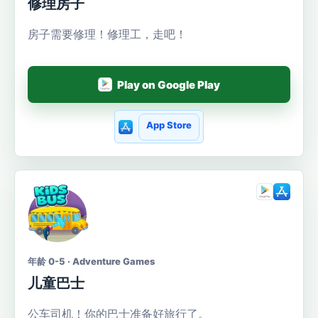
修理房子
房子需要修理！修理工，走吧！
Play on Google Play
App Store
年龄 0-5 · Adventure Games
儿童巴士
公车司机！你的巴士准备好旅行了。