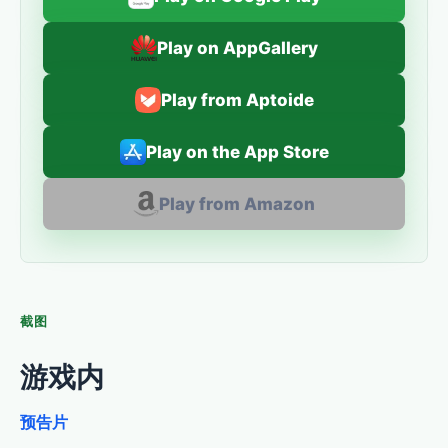
Play on AppGallery
Play from Aptoide
Play on the App Store
Play from Amazon
截图
游戏内
预告片