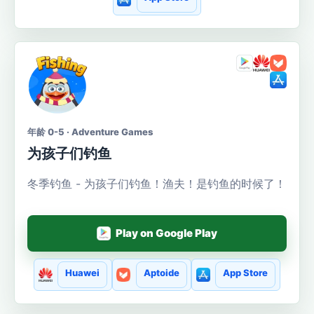
年龄 0-5 · Adventure Games
为孩子们钓鱼
冬季钓鱼 - 为孩子们钓鱼！渔夫！是钓鱼的时候了！
Play on Google Play
Huawei
Aptoide
App Store