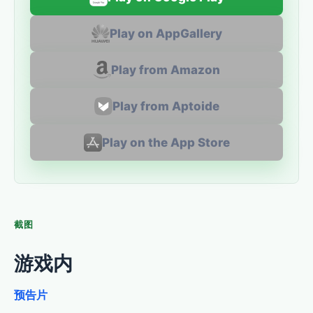
Play on AppGallery
Play from Amazon
Play from Aptoide
Play on the App Store
截图
游戏内
预告片