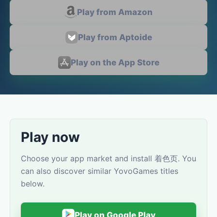
Play from Amazon
Play from Aptoide
Play on the App Store
Play now
Choose your app market and install 着色页. You
can also discover similar YovoGames titles
below.
Play on Google Play