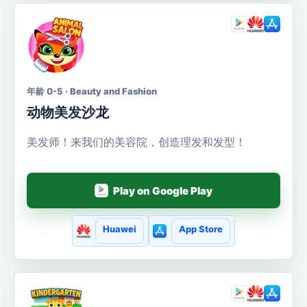
年龄 0-5 · Beauty and Fashion
动物美发沙龙
美发师！来我们的美容院，创造理发和发型！
Play on Google Play
Huawei
App Store