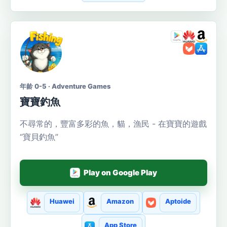
年龄 0-5 · Adventure Games
寶寶釣魚
不尋常的，豐富多彩的魚，貓，漁民 - 在寶寶的遊戲
“寶貝釣魚”
Play on Google Play
Huawei
Amazon
Aptoide
App Store