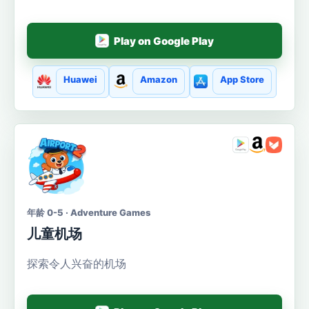
Play on Google Play
Huawei
Amazon
App Store
年龄 0-5 · Adventure Games
儿童机场
探索令人兴奋的机场