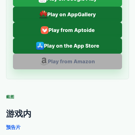
Play on AppGallery
Play from Aptoide
Play on the App Store
Play from Amazon
截图
游戏内
预告片