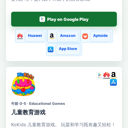
Play on Google Play
Huawei
Amazon
Aptoide
App Store
年龄 0-5 · Educational Games
儿童教育游戏
KoKids 儿童教育游戏。 玩耍和学习既有趣又轻松！