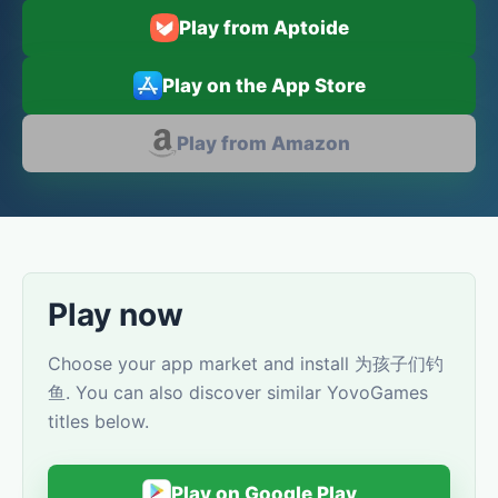
Play from Aptoide
Play on the App Store
Play from Amazon
Play now
Choose your app market and install 为孩子们钓
鱼. You can also discover similar YovoGames
titles below.
Play on Google Play