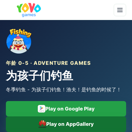
年龄 0-5 · ADVENTURE GAMES
为孩子们钓鱼
冬季钓鱼 - 为孩子们钓鱼！渔夫！是钓鱼的时候了！
Play on Google Play
Play on AppGallery