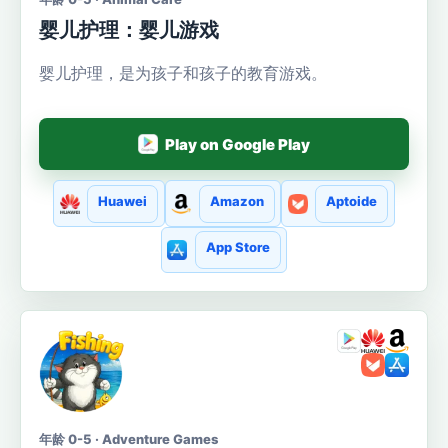
婴儿护理：婴儿游戏
婴儿护理，是为孩子和孩子的教育游戏。
Play on Google Play
Huawei
Amazon
Aptoide
App Store
年龄 0-5 · Adventure Games