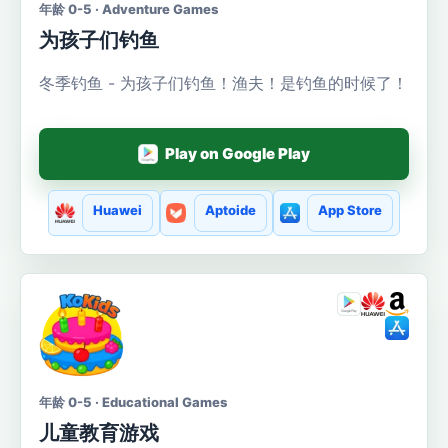
年龄 0-5 · Adventure Games
为孩子们钓鱼
冬季钓鱼 - 为孩子们钓鱼！渔夫！是钓鱼的时候了！
Play on Google Play
Huawei
Aptoide
App Store
年龄 0-5 · Educational Games
儿童教育游戏