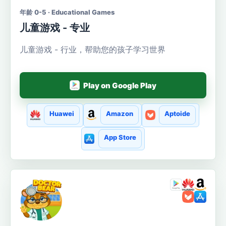
年龄 0-5 · Educational Games
儿童游戏 - 专业
儿童游戏 - 行业，帮助您的孩子学习世界
Play on Google Play
Huawei
Amazon
Aptoide
App Store