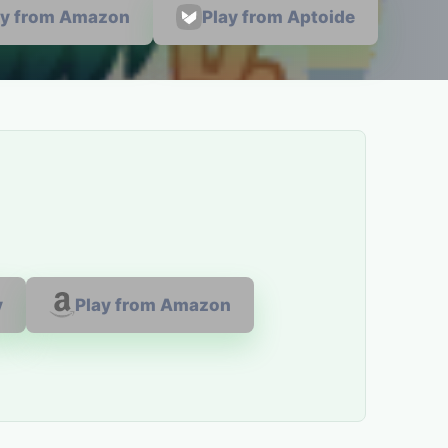
ay from Amazon
Play from Aptoide
y
Play from Amazon