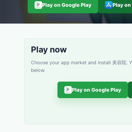
Play on Google Play
Play on
Play now
Choose your app market and install 美容院. Yo
below.
Play on Google Play