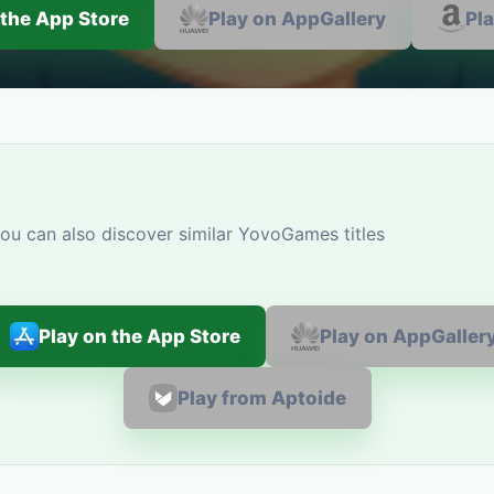
 the App Store
Play on AppGallery
Pl
u can also discover similar YovoGames titles
Play on the App Store
Play on AppGaller
Play from Aptoide